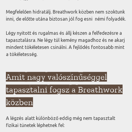
Megfelelően hidratálj. Breathwork közben nem szoktunk
inni, de előtte utána biztosan jól fog esni némi folyadék.
Légy nyitott és rugalmas és állj készen a felfedezésre a
tapasztalásra. Ne légy túl kemény magadhoz és ne akarj
mindent tökéletesen csinálni. A fejlődés fontosabb mint
a tökéletesség.
Amit nagy valószínűséggel
tapasztalni fogsz a Breathwork
közben
A légzés alatt különböző eddig még nem tapasztalt
fizikai tünetek léphetnek fel: