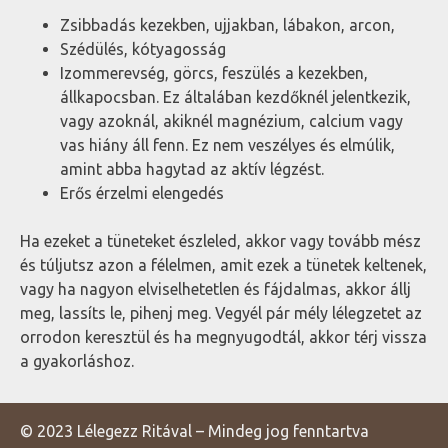
Zsibbadás kezekben, ujjakban, lábakon, arcon,
Szédülés, kótyagosság
Izommerevség, görcs, feszülés a kezekben,
állkapocsban. Ez általában kezdőknél jelentkezik,
vagy azoknál, akiknél magnézium, calcium vagy
vas hiány áll fenn. Ez nem veszélyes és elmúlik,
amint abba hagytad az aktív légzést.
Erős érzelmi elengedés
Ha ezeket a tüneteket észleled, akkor vagy tovább mész
és túljutsz azon a félelmen, amit ezek a tünetek keltenek,
vagy ha nagyon elviselhetetlen és fájdalmas, akkor állj
meg, lassíts le, pihenj meg. Vegyél pár mély lélegzetet az
orrodon keresztül és ha megnyugodtál, akkor térj vissza
a gyakorláshoz.
© 2023 Lélegezz Ritával – Mindeg jog fenntartva