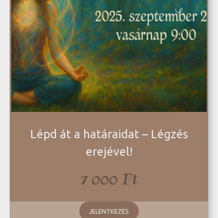
Lépd át a határaidat – Légzés
erejével!
7 000
Ft
JELENTKEZÉS