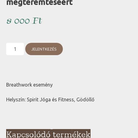
megteremtéséért
8 000
Ft
Légzéssel
JELENTKEZÉS
a
szeretet
és
bőség
megteremtéséért
Breathwork esemény
mennyiség
Helyszín: Spirit Jóga és Fitness, Gödöllő
Kapcsolódó termékek