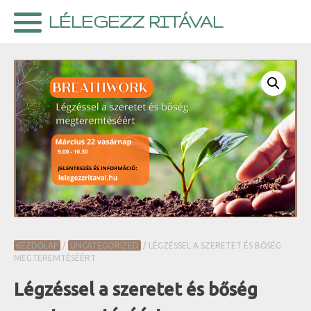
Skip
LÉLEGEZZ RITÁVAL
to
content
KEZDŐLAP
/
UNCATEGORIZED
/ LÉGZÉSSEL A SZERETET ÉS BŐSÉG
MEGTEREMTÉSÉÉRT
Légzéssel a szeretet és bőség