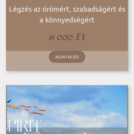
Légzés az örömért, szabadságért és
a könnyedségért
8 000
Ft
JELENTKEZÉS