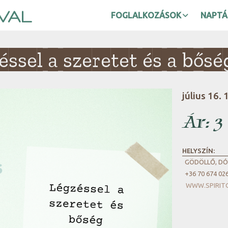
VAL
FOGLALKOZÁSOK
NAPTÁ
ssel a szeretet és a bős
július 16. 
Ár:
3
HELYSZÍN:
GÖDÖLLŐ, DÓZ
+36 70 674 02
WWW.SPIRIT