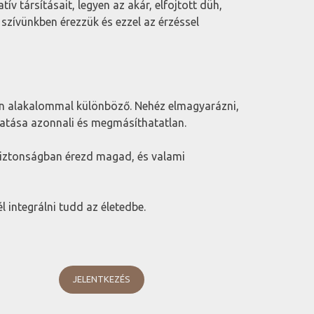
v társításait, legyen az akár, elfojtott düh,
szívünkben érezzük és ezzel az érzéssel
en alakalommal különböző. Nehéz elmagyarázni,
hatása azonnali és megmásíthatatlan.
iztonságban érezd magad, és valami
 integrálni tudd az életedbe.
JELENTKEZÉS