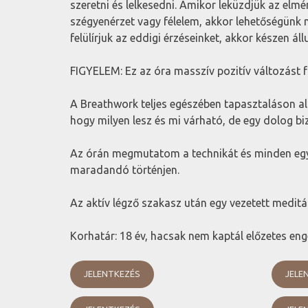
szeretni és lelkesedni. Amikor leküzdjük az elmé
szégyenérzet vagy félelem, akkor lehetőségünk n
felülírjuk az eddigi érzéseinket, akkor készen á
FIGYELEM: Ez az óra masszív pozitív változást 
A Breathwork teljes egészében tapasztaláson 
hogy milyen lesz és mi várható, de egy dolog b
Az órán megmutatom a technikát és minden egy
maradandó történjen.
Az aktív légző szakasz után egy vezetett meditá
Korhatár: 18 év, hacsak nem kaptál előzetes enge
JELENTKEZÉS
JELE