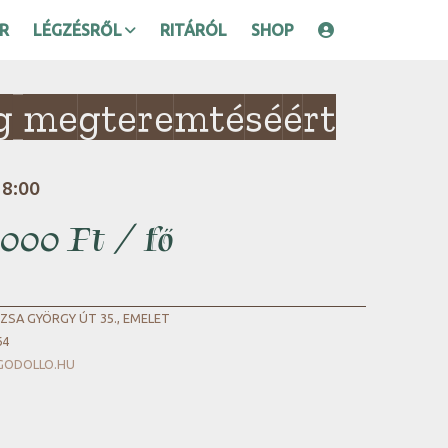
R
LÉGZÉSRŐL
RITÁRÓL
SHOP
ég megteremtéséért
18:00
 000 Ft / fő
SA GYÖRGY ÚT 35., EMELET
64
GODOLLO.HU