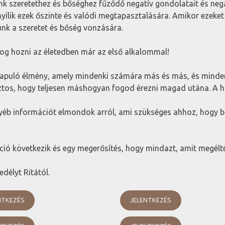
nk szeretethez és bőséghez fűződő negatív gondolatait és negatí
yílik ezek őszinte és valódi megtapasztalására. Amikor ezeket 
llunk a szeretet és bőség vonzására.
fog hozni az életedben már az első alkalommal!
alapuló élmény, amely mindenki számára más és más, és mind
iztos, hogy teljesen máshogyan fogod érezni magad utána. A 
éb információt elmondok arról, ami szükséges ahhoz, hogy b
ció következik és egy megerősítés, hogy mindazt, amit megéltél
délyt Ritától.
NTKEZÉS
JELENTKEZÉS