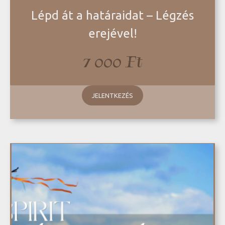
Lépd át a határaidat – Légzés
erejével!
7 000
Ft
JELENTKEZÉS