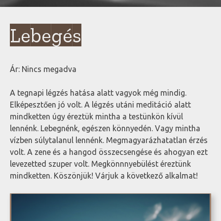
Lebegés
Ár:
Nincs megadva
A tegnapi légzés hatása alatt vagyok még mindig.
Elképesztően jó volt. A légzés utáni meditáció alatt
mindketten úgy éreztük mintha a testünkön kívül
lennénk. Lebegnénk, egészen könnyedén. Vagy mintha
vízben súlytalanul lennénk. Megmagyarázhatatlan érzés
volt. A zene és a hangod összecsengése és ahogyan ezt
levezetted szuper volt. Megkönnnyebülést éreztünk
mindketten. Köszönjük! Várjuk a következő alkalmat!